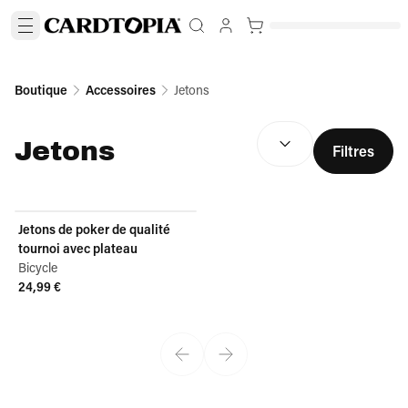
Boutique
Accessoires
Jetons
TRIER PAR :
(
facultatif
)
Jetons
Filtres
Jetons de poker de qualité
tournoi avec plateau
Bicycle
24,99 €
View product