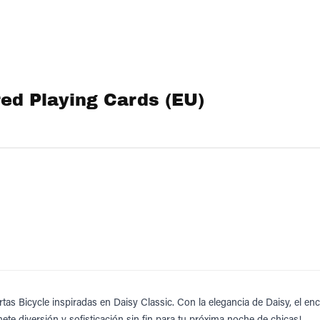
red Playing Cards (EU)
as Bicycle inspiradas en Daisy Classic. Con la elegancia de Daisy, el e
ete diversión y sofisticación sin fin para tu próxima noche de chicas!